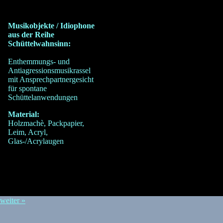
Musikobjekte / Idiophone
aus der Reihe
Schüttelwahnsinn:
Enthemmungs- und
Antiagressionsmusikrassel
mit Ansprechpartnergesicht
für spontane
Schüttelanwendungen
Material:
Holzmachè, Packpapier,
Leim, Acryl,
Glas-/Acrylaugen
weiter »